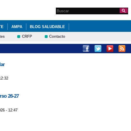
Search this site
Formulario de
búsqueda
TE
AMPA
BLOG SALUDABLE
tes
CRFP
Contacto
lar
12:32
rso 26-27
026 - 12:47