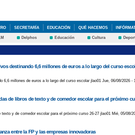
Pasar al
contenido
principal
TRO
SECRETARÍA
EDUCACIÓN
QUÉ HACEMOS
INFÓRMA
LM
Delphos
Educación
Cultura
Depor
vos destinando 6,6 millones de euros a lo largo del curso esco
 6,6 millones de euros a lo largo del curso escolar jlao01 Jue, 06/08/2026 - 
udas de libros de texto y de comedor escolar para el próximo cu
de texto y de comedor escolar para el próximo curso 26-27 jlao01 Mié, 05/08/2
lianza entre la FP y las empresas innovadoras