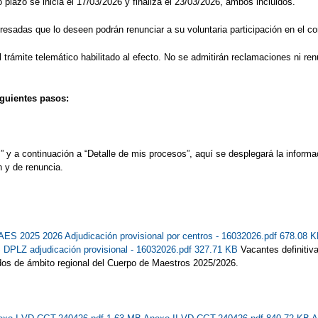
o plazo se inicia el 17/03/2026 y finaliza el 23/03/2026, ambos incluidos.
resadas que lo deseen podrán renunciar a su voluntaria participación en el c
rámite telemático habilitado al efecto. No se admitirán reclamaciones ni renu
iguientes pasos:
y a continuación a “Detalle de mis procesos”, aquí se desplegará la informac
n y de renuncia.
S 2025 2026 Adjudicación provisional por centros - 16032026.pdf 678.08 
PLZ adjudicación provisional - 16032026.pdf 327.71 KB
Vacantes definitiv
ados de ámbito regional del Cuerpo de Maestros 2025/2026.