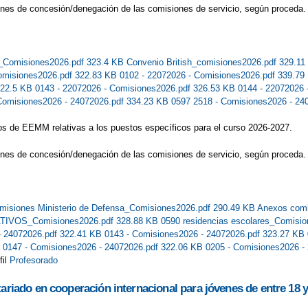
ones de concesión/denegación de las comisiones de servicio, según proceda.
Comisiones2026.pdf 323.4 KB
Convenio British_comisiones2026.pdf 329.1
Comisiones2026.pdf 322.83 KB
0102 - 22072026 - Comisiones2026.pdf 339.7
322.5 KB
0143 - 22072026 - Comisiones2026.pdf 326.53 KB
0144 - 22072026
Comisiones2026 - 24072026.pdf 334.23 KB
0597 2518 - Comisiones2026 - 24
os de EEMM relativas a los puestos específicos para el curso 2026-2027.
ones de concesión/denegación de las comisiones de servicio, según proceda.
misiones Ministerio de Defensa_Comisiones2026.pdf 290.49 KB
Anexos comi
TIVOS_Comisiones2026.pdf 328.88 KB
0590 residencias escolares_Comisi
- 24072026.pdf 322.41 KB
0143 - Comisiones2026 - 24072026.pdf 323.27 KB
B
0147 - Comisiones2026 - 24072026.pdf 322.06 KB
0205 - Comisiones2026 -
fil
Profesorado
tariado en cooperación internacional para jóvenes de entre 18 