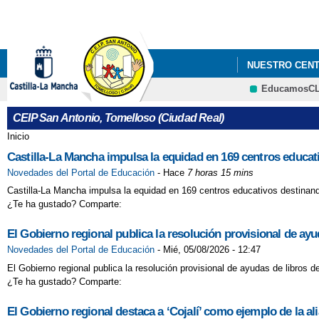
NUESTRO CEN
EducamosC
CEIP San Antonio, Tomelloso (Ciudad Real)
Inicio
Se encuentra usted aquí
Castilla-La Mancha impulsa la equidad en 169 centros educati
Novedades del Portal de Educación
-
Hace
7 horas 15 mins
Castilla-La Mancha impulsa la equidad en 169 centros educativos destinando
¿Te ha gustado? Comparte:
El Gobierno regional publica la resolución provisional de ay
Novedades del Portal de Educación
-
Mié, 05/08/2026 - 12:47
El Gobierno regional publica la resolución provisional de ayudas de libros 
¿Te ha gustado? Comparte:
El Gobierno regional destaca a ‘Cojalí’ como ejemplo de la a