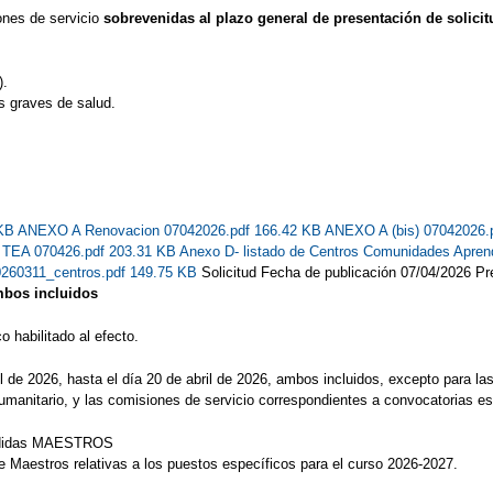
ones de servicio
sobrevenidas al plazo general de presentación de solici
).
s graves de salud.
 KB
ANEXO A Renovacion 07042026.pdf 166.42 KB
ANEXO A (bis) 07042026.
s TEA 070426.pdf 203.31 KB
Anexo D- listado de Centros Comunidades Apren
0260311_centros.pdf 149.75 KB
Solicitud Fecha de publicación 07/04/2026 Pre
ambos incluidos
 habilitado al efecto.
il de 2026, hasta el día 20 de abril de 2026, ambos incluidos, excepto para la
umanitario, y las comisiones de servicio correspondientes a convocatorias es
edidas MAESTROS
e Maestros relativas a los puestos específicos para el curso 2026-2027.