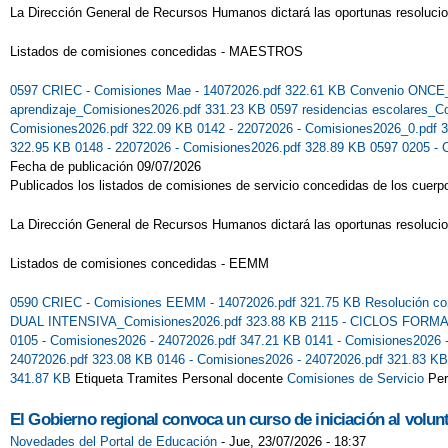
La Dirección General de Recursos Humanos dictará las oportunas resoluci
Listados de comisiones concedidas - MAESTROS
0597 CRIEC - Comisiones Mae - 14072026.pdf 322.61 KB
Convenio ONCE_
aprendizaje_Comisiones2026.pdf 331.23 KB
0597 residencias escolares_
Comisiones2026.pdf 322.09 KB
0142 - 22072026 - Comisiones2026_0.pdf 
322.95 KB
0148 - 22072026 - Comisiones2026.pdf 328.89 KB
0597 0205 - 
Fecha de publicación 09/07/2026
Publicados los listados de comisiones de servicio concedidas de los cuerp
La Dirección General de Recursos Humanos dictará las oportunas resoluci
Listados de comisiones concedidas - EEMM
0590 CRIEC - Comisiones EEMM - 14072026.pdf 321.75 KB
Resolución co
DUAL INTENSIVA_Comisiones2026.pdf 323.88 KB
2115 - CICLOS FORMA
0105 - Comisiones2026 - 24072026.pdf 347.21 KB
0141 - Comisiones2026 
24072026.pdf 323.08 KB
0146 - Comisiones2026 - 24072026.pdf 321.83 K
341.87 KB
Etiqueta Tramites Personal docente
Comisiones de Servicio
Per
El Gobierno regional convoca un curso de iniciación al volun
Novedades del Portal de Educación
-
Jue, 23/07/2026 - 18:37