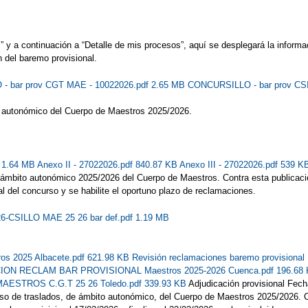
y a continuación a “Detalle de mis procesos”, aquí se desplegará la informac
 del baremo provisional.
 bar prov CGT MAE - 10022026.pdf 2.65 MB
CONCURSILLO - bar prov CS
o autonómico del Cuerpo de Maestros 2025/2026.
f 1.64 MB
Anexo II - 27022026.pdf 840.87 KB
Anexo III - 27022026.pdf 539 
e ámbito autonómico 2025/2026 del Cuerpo de Maestros. Contra esta publicaci
al del concurso y se habilite el oportuno plazo de reclamaciones.
26-CSILLO MAE 25 26 bar def.pdf 1.19 MB
ros 2025 Albacete.pdf 621.98 KB
Revisión reclamaciones baremo provision
ON RECLAM BAR PROVISIONAL Maestros 2025-2026 Cuenca.pdf 196.68
TROS C.G.T 25 26 Toledo.pdf 339.93 KB
Adjudicación provisional Fech
urso de traslados, de ámbito autonómico, del Cuerpo de Maestros 2025/2026. C