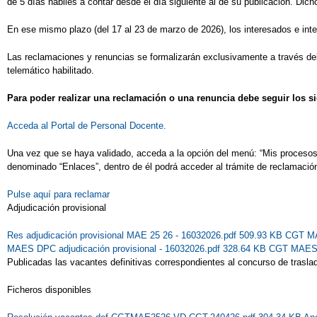
de 5 días hábiles a contar desde el día siguiente al de su publicación. Dich
En ese mismo plazo (del 17 al 23 de marzo de 2026), los interesados e inte
Las reclamaciones y renuncias se formalizarán exclusivamente a través del t
telemático habilitado.
Para poder realizar una reclamación o una renuncia debe seguir los s
Acceda al Portal de Personal Docente.
Una vez que se haya validado, acceda a la opción del menú: “Mis procesos” 
denominado “Enlaces”, dentro de él podrá acceder al trámite de reclamació
Pulse aquí para reclamar
Adjudicación provisional
Res adjudicación provisional MAE 25 26 - 16032026.pdf 509.93 KB
CGT MAE
MAES DPC adjudicación provisional - 16032026.pdf 328.64 KB
CGT MAES D
Publicadas las vacantes definitivas correspondientes al concurso de trasl
Ficheros disponibles