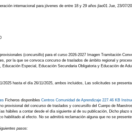
eración internacional para jóvenes de entre 18 y 29 años jlao01 Jue, 23/07/20
0
s provisionales (concursillo) para el curso 2026-2027 Imagen Tramitación Con
es, por la que se convoca concurso de traslados de ámbito regional y proceso
ia, Educación Especial, Educación Secundaria Obligatoria y Educación de Ad
7/11/2025 hasta el día 26/11/2025, ambos incluidos, Las solicitudes se presen
tes
Ficheros disponibles
Centros Comunidad de Aprendizaje 227.46 KB
Instr
o provisional del concurso de traslados y concursillo del Cuerpo de Maestro
s hábiles a contar desde el día siguiente al de su publicación, Dicho plazo se 
 habilitado al efecto. No se admitirá reclamación alguna que no se presente p
siguientes pasos: