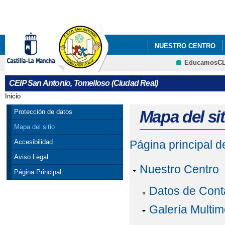
Pa
co
pri
NUESTRO CENTRO
EducamosC
BLOG SALUDABLE
CRFP
CEIP San Antonio, Tomelloso (Ciudad Real)
Inicio
Se encuentra usted aquí
Mapa del sit
Protección de datos
Mapa del sitio
Accesibilidad
Página principal 
Aviso Legal
Nuestro Centro
Página Principal
Datos de Cont
Galería Multim