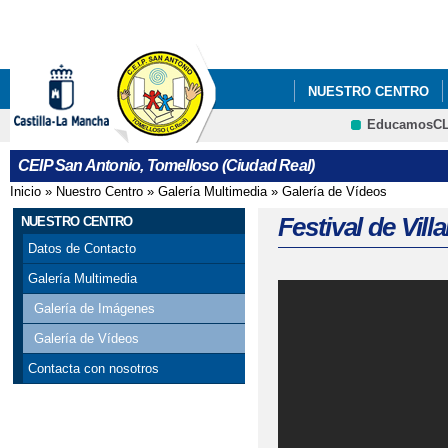
Pa
co
pri
NUESTRO CENTRO
EducamosC
BLOG SALUDABLE
CRFP
CEIP San Antonio, Tomelloso (Ciudad Real)
Inicio
»
Nuestro Centro
»
Galería Multimedia
»
Galería de Vídeos
Se encuentra usted aquí
Festival de Vill
NUESTRO CENTRO
Datos de Contacto
Galería Multimedia
Galería de Imágenes
Galería de Vídeos
Contacta con nosotros