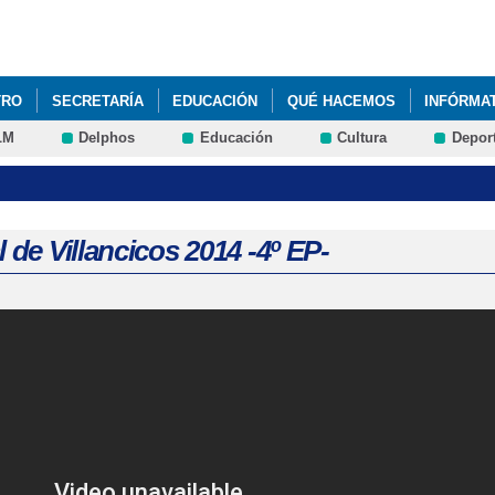
Pasar al
contenido
principal
TRO
SECRETARÍA
EDUCACIÓN
QUÉ HACEMOS
INFÓRMA
LM
Delphos
Educación
Cultura
Depor
l de Villancicos 2014 -4º EP-