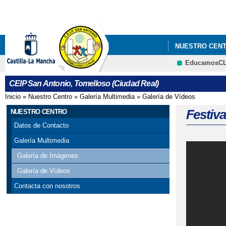
NUESTRO CEN
EducamosC
CEIP San Antonio, Tomelloso (Ciudad Real)
Inicio
»
Nuestro Centro
»
Galería Multimedia
»
Galería de Vídeos
Se encuentra usted aquí
Festiva
NUESTRO CENTRO
Datos de Contacto
Galería Multimedia
Galería de Imágenes
Galería de Vídeos
Contacta con nosotros