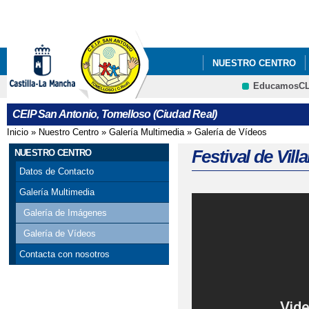
Pa
co
pri
NUESTRO CENTRO
EducamosC
BLOG SALUDABLE
CRFP
CEIP San Antonio, Tomelloso (Ciudad Real)
Inicio
»
Nuestro Centro
»
Galería Multimedia
»
Galería de Vídeos
Se encuentra usted aquí
Festival de Vil
NUESTRO CENTRO
Datos de Contacto
Galería Multimedia
Galería de Imágenes
Galería de Vídeos
Contacta con nosotros